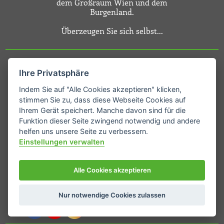
dem Großraum Wien und dem
Burgenland.
Überzeugen Sie sich selbst...
Ihre Privatsphäre
Kontakt
Indem Sie auf "Alle Cookies akzeptieren" klicken,
Tel.
02865/339
stimmen Sie zu, dass diese Webseite Cookies auf
E-Mail:
info@schalko.at
Ihrem Gerät speichert. Manche davon sind für die
Funktion dieser Seite zwingend notwendig und andere
Schandachen 36
helfen uns unsere Seite zu verbessern.
3874 Litschau
Einstellungen verwalten
Waldviertel/Niederösterreich
Besuchen Sie uns auch
Alle Cookies akzeptieren
auf
Facebook
& unserem
YouTube-Kanal
!
Nur notwendige Cookies zulassen