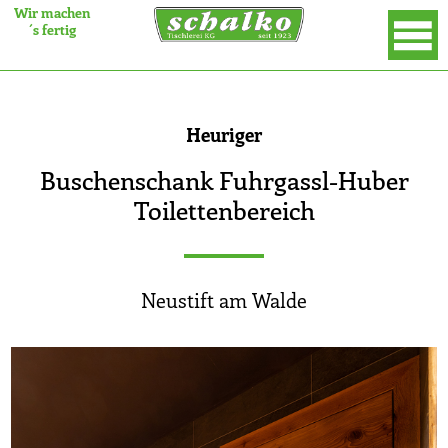
Wir machen
´s fertig
×
Heuriger
Buschenschank Fuhrgassl-Huber
Toilettenbereich
Neustift am Walde