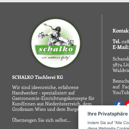
Kontak
Tel.
028
E-Mail:
Schand
3874 Li
Waldvie
SCHALKO Tischlerei KG
Besuche
auf
Fa
Wir sind ideenreiche, erfahrene
YouTub
Handwerker - spezialisiert auf
Gastronomie-Einrichtungskonzepte für
KundInnen aus Niederösterreich, dem
Großraum Wien und dem Burgenland.
Ihre Privatsphäre
Überzeugen Sie sich selbst...
Indem Sie auf "Alle Co
diese Webseite Cookie