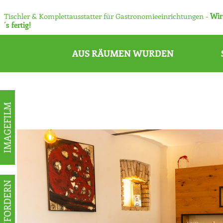
Tischler & Komplettausstatter für Gastronomieeinrichtungen -
Wir
´s fertig!
AUS RÄUMEN WURDEN