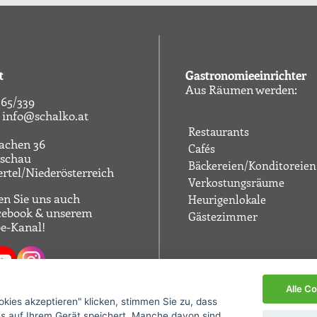
t
Gastronomieeinrichter
Aus Räumen werden:
65/339
info@schalko.at
Restaurants
achen 36
Cafés
tschau
Bäckereien/Konditoreien
rtel/Niederösterreich
Verkostungsräume
n Sie uns auch
Heurigenlokale
cebook
& unserem
Gästezimmer
e-Kanal
!
Alle C
okies akzeptieren" klicken, stimmen Sie zu, dass
s auf Ihrem Gerät speichert. Manche davon sind