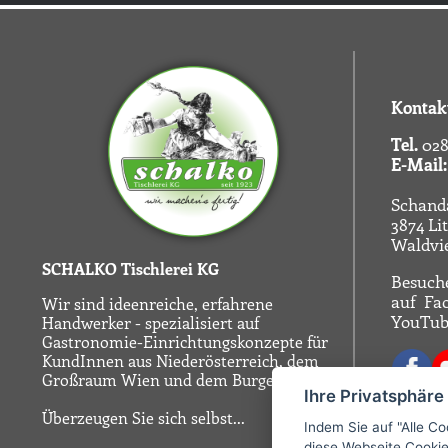
Kontak
Tel.
028
E-Mail:
Schand
3874 Li
Waldvie
SCHALKO Tischlerei KG
Besuche
auf
Fa
Wir sind ideenreiche, erfahrene
YouTub
Handwerker - spezialisiert auf
Gastronomie-Einrichtungskonzepte für
KundInnen aus Niederösterreich, dem
Großraum Wien und dem Burgenland.
Ihre Privatsphäre
Überzeugen Sie sich selbst...
Indem Sie auf "Alle Co
diese Webseite Cookie