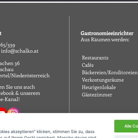
t
Gastronomieeinrichter
Aus Räumen werden:
65/339
info@schalko.at
Restaurants
achen 36
Cafés
tschau
Bäckereien/Konditoreien
rtel/Niederösterreich
Verkostungsräume
n Sie uns auch
Heurigenlokale
cebook
& unserem
Gästezimmer
e-Kanal
!
Alle C
okies akzeptieren" klicken, stimmen Sie zu, dass
s auf Ihrem Gerät speichert. Manche davon sind