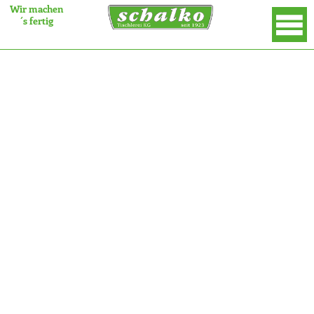
Wir machen
Text
Text
´s fertig
×